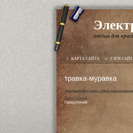
Элект
отдых для крас
КАРТА САЙТА
ТЭГИ САЙТ
травка-муравка
Электричкой в горы, отдых краснодарце
Горец птичий
Горец птичий
*