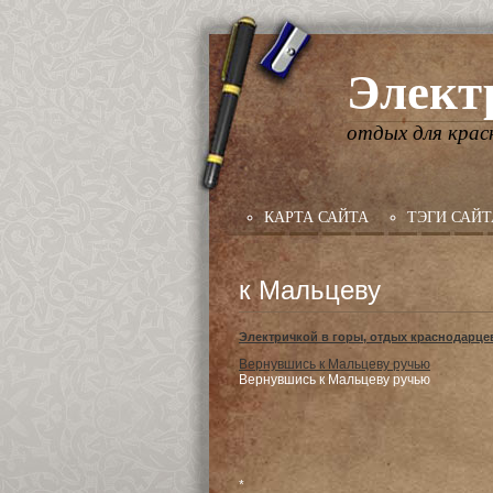
Элект
отдых для крас
КАРТА САЙТА
ТЭГИ САЙТ
к Мальцеву
Электричкой в горы, отдых краснодарце
Вернувшись к Мальцеву ручью
Вернувшись к Мальцеву ручью
*